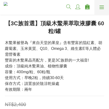
【3C族首選】頂級木鱉果萃取液膠囊 60
粒/罐
木鱉果被譽為『來自天堂的果皇』含有豐富的茄紅素、胡
蘿蔔素、玉米黃質、Q10、Omega 3、維生素E等人體必
需營養素
豐富的木鱉果晶亮配方，更是3C族群的一大福音!
成份：頂級純木鱉果油、植物性膠囊
容量：400mg/粒、60粒/瓶
使用方式：早晚2粒，持續30-60天
保存方式：請置放於陰涼乾燥處
有效期限：兩年
NT$2,400